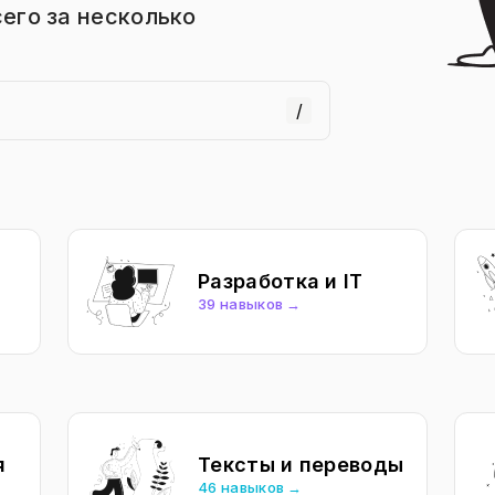
его за несколько
/
Разработка и IT
39 навыков →
я
Тексты и переводы
46 навыков →