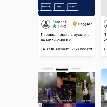
Sardor D
Begginer
0.0
(0)
Перевод текста с русского
Я
на английский и с
к
английского на русский
1 дней на доставку
От
25 000 сум
дн