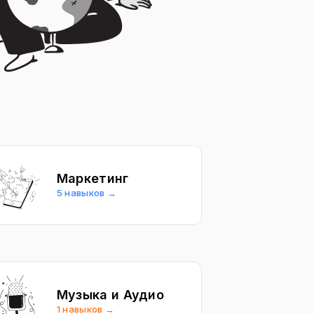
Маркетинг
5 навыков →
Музыка и Аудио
1 навыков →