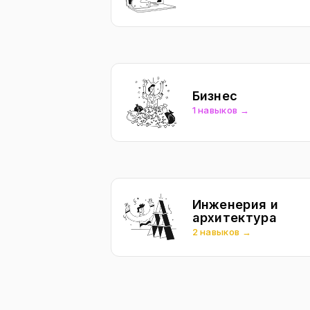
Бизнес
1 навыков →
Инженерия и
архитектура
2 навыков →