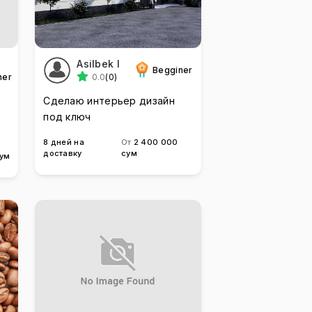
Asilbek I
Begginer
ner
0.0
(0)
Сделаю интерьер дизайн
под ключ
8 дней на
От
2 400 000
доставку
сум
сум