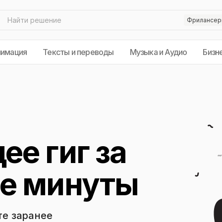
нимация
Тексты и переводы
Музыка и Аудио
Бизн
е гиг за
е минуты
те заранее