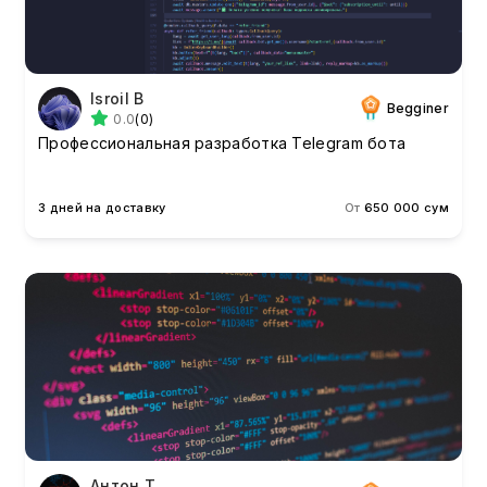
Isroil B
Begginer
0.0
(0)
Профессиональная разработка Telegram бота
3 дней на доставку
От
650 000 сум
Антон T