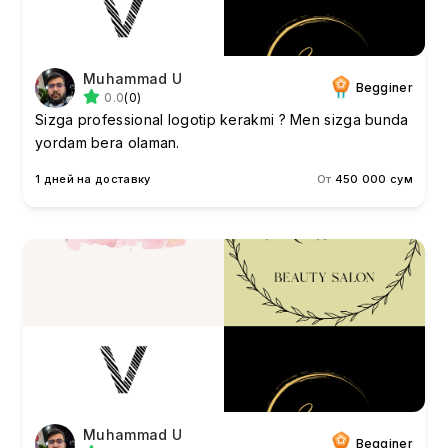
Muhammad U
Begginer
0.0
(0)
Sizga professional logotip kerakmi ? Men sizga bunda
yordam bera olaman.
1 дней на доставку
От
450 000 сум
Muhammad U
Begginer