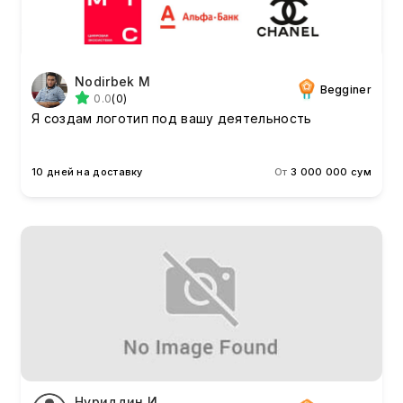
Nodirbek M
Begginer
0.0
(0)
Я создам логотип под вашу деятельность
10 дней на доставку
От
3 000 000 сум
Нуриддин И