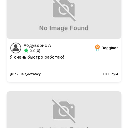
Абдуворис А
Begginer
0.0
(0)
Я очень быстро работаю!
дней на доставку
От
0 сум