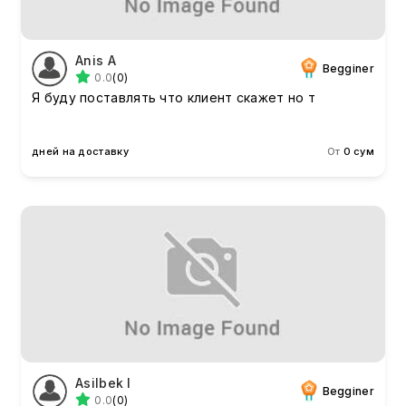
Anis A
Begginer
0.0
(0)
Я буду поставлять что клиент скажет но т
дней на доставку
От
0 сум
Asilbek I
Begginer
0.0
(0)