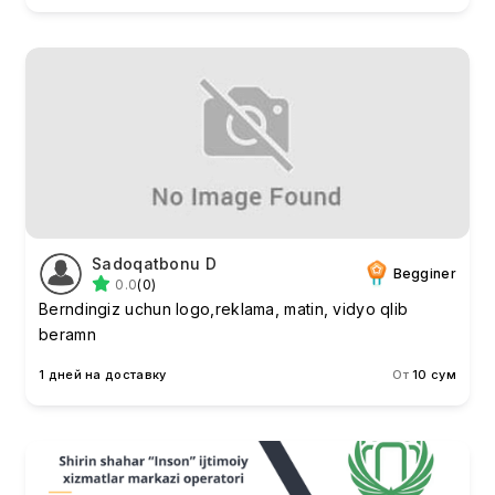
Sadoqatbonu D
Begginer
0.0
(0)
Berndingiz uchun logo,reklama, matin, vidyo qlib
beramn
1 дней на доставку
От
10 сум