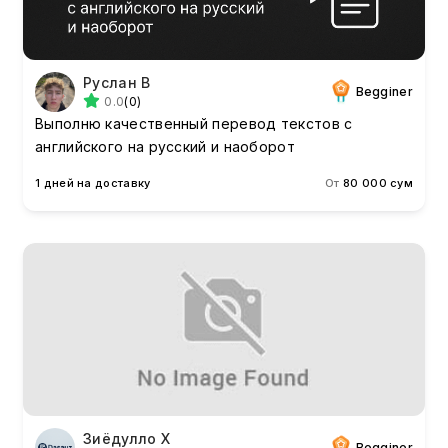
Руслан В
Begginer
0.0
(0)
Выполню качественный перевод текстов с
английского на русский и наоборот
1 дней на доставку
От
80 000 сум
Зиёдулло Х
Begginer