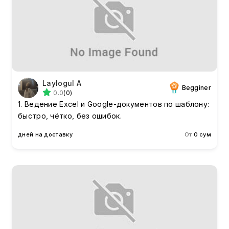
Laylogul A
Begginer
0.0
(0)
1. Ведение Excel и Google-документов по шаблону:
быстро, чётко, без ошибок.
дней на доставку
От
0 сум