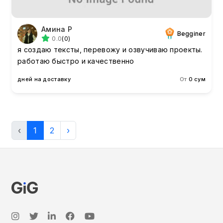
Амина Р
Begginer
0.0
(0)
я создаю тексты, перевожу и озвучиваю проекты.
работаю быстро и качественно
дней на доставку
От
0 сум
‹
1
2
›