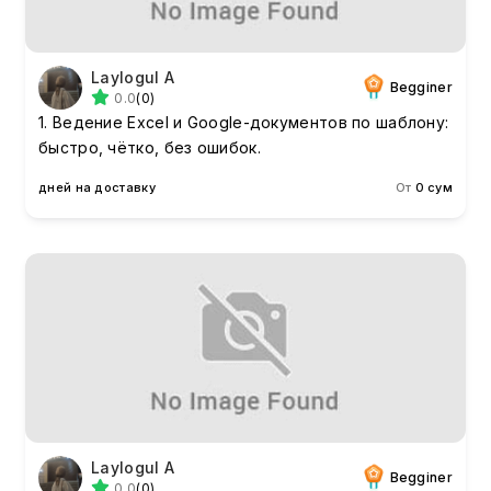
Laylogul A
Begginer
0.0
(0)
1. Ведение Excel и Google-документов по шаблону:
быстро, чётко, без ошибок.
дней на доставку
От
0 сум
Laylogul A
Begginer
0.0
(0)