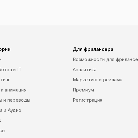
ории
Для фрилансера
н
Возможности для фриланс
отка и IT
Аналитика
тинг
Маркетинг и реклама
 и анимация
Премиум
ы и переводы
Регистрация
а и Аудио
с
сы