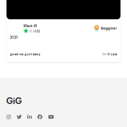
Имя И
Begginer
0.0
(0)
3131
дней на доставку
От
0 сум