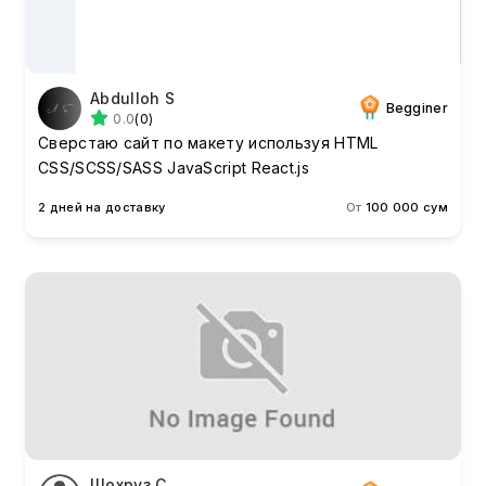
Abdulloh S
Begginer
0.0
(0)
Сверстаю сайт по макету используя HTML
CSS/SCSS/SASS JavaScript React.js
2 дней на доставку
От
100 000 сум
Шохруз С