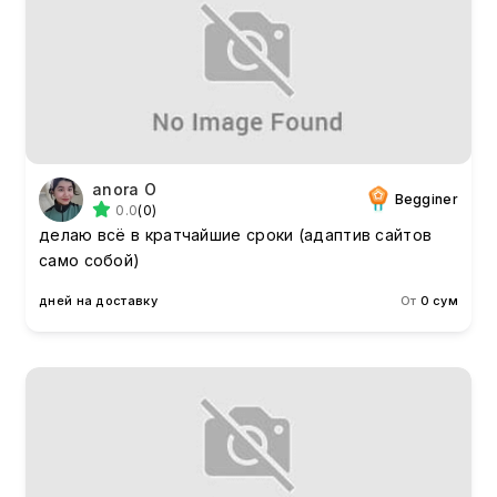
anora O
Begginer
0.0
(0)
делаю всё в кратчайшие сроки (адаптив сайтов
само собой)
дней на доставку
От
0 сум