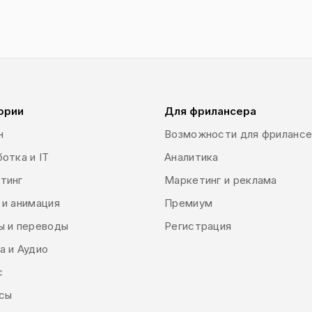
ории
Для фрилансера
н
Возможности для фриланс
отка и IT
Аналитика
тинг
Маркетинг и реклама
 и анимация
Премиум
ы и переводы
Регистрация
а и Аудио
с
сы