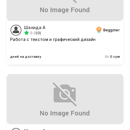
Шахида А
Begginer
0.0
(0)
Работа с текстом и графический дизайн
дней на доставку
От
0 сум