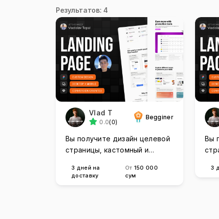
Результатов: 4
Vlad T
Begginer
0.0
(0)
Вы получите дизайн целевой
Вы 
страницы, кастомный и
стр
конверсионный
кон
3 дней на
От
150 000
3 
доставку
сум