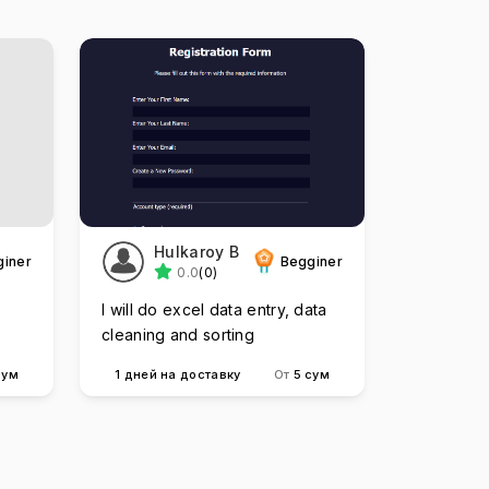
Hulkaroy B
giner
Begginer
0.0
(0)
I will do excel data entry, data
cleaning and sorting
сум
1 дней на доставку
От
5 сум