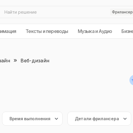
нимация
Тексты и переводы
Музыка и Аудио
Бизн
зайн
Веб-дизайн