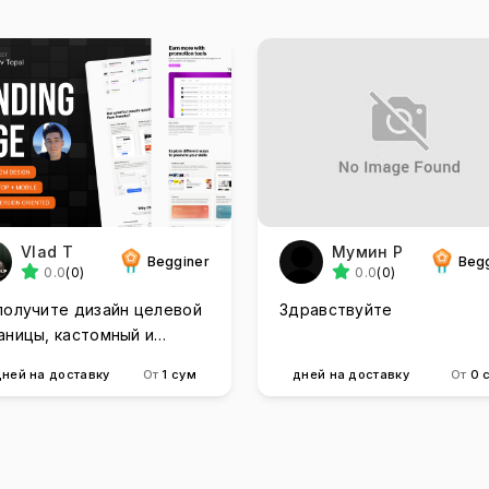
Vlad T
Мумин Р
Begginer
Beg
0.0
(0)
0.0
(0)
получите дизайн целевой
Здравствуйте
аницы, кастомный и
версионный
дней на доставку
От
1 сум
дней на доставку
От
0 