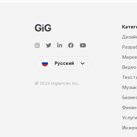
Катег
Дизай
Разраб
Марке
Русский
Видео
Текст
© 2023 Giglancer, Inc.
Музык
Бизне
Финан
Услуг
Инжен