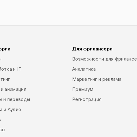
ории
Для фрилансера
н
Возможности для фриланс
отка и IT
Аналитика
тинг
Маркетинг и реклама
 и анимация
Премиум
ы и переводы
Регистрация
а и Аудио
с
сы