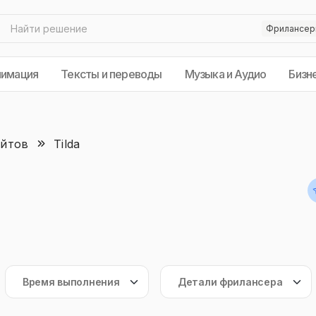
нимация
Тексты и переводы
Музыка и Аудио
Бизн
айтов
Tilda