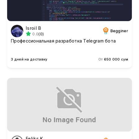
Isroil B
Begginer
0.0
(0)
Профессиональная разработка Telegram бота
3 дней на доставку
От
650 000 сум
Feliks K