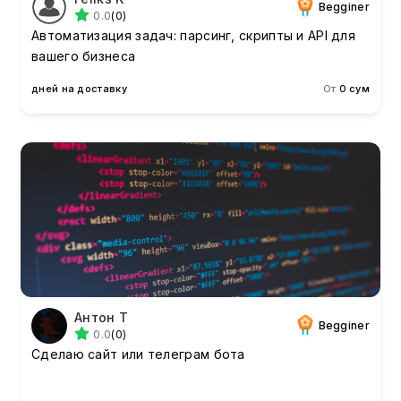
Begginer
0.0
(0)
Автоматизация задач: парсинг, скрипты и API для
вашего бизнеса
дней на доставку
От
0 сум
Антон T
Begginer
0.0
(0)
Сделаю сайт или телеграм бота