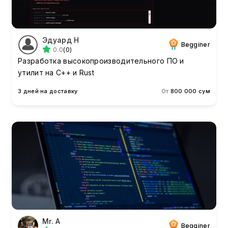
Эдуард Н
Begginer
0.0
(0)
Разработка высокопроизводительного ПО и
утилит на C++ и Rust
3 дней на доставку
От
800 000 сум
Mr. A
Begginer