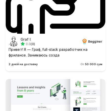
Graf I
Begginer
0.0
(0)
Привет! Я — Граф, full-stack разработчик на
фрилансе. Занимаюсь созда
2 дней на доставку
От
50 000 сум