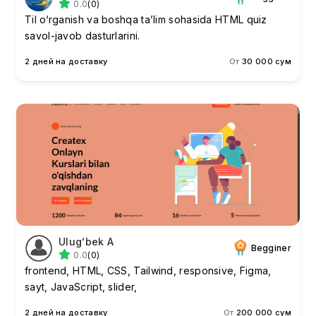
0.0
(0)
Til o‘rganish va boshqa ta’lim sohasida HTML quiz
savol-javob dasturlarini.
2 дней на доставку
От
30 000 сум
Ulugʻbek A
Begginer
0.0
(0)
frontend, HTML, CSS, Tailwind, responsive, Figma,
sayt, JavaScript, slider,
2 дней на доставку
От
200 000 сум