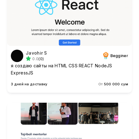
Javohir S
Begginer
0.0
(0)
я создаю сайты на HTML CSS REACT NodeJS
ExpressJS
3 дней на доставку
От
500 000 сум