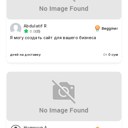
Abdulatif R
Begginer
0.0
(0)
Я могу создать сайт для вашего бизнеса
дней на доставку
От
0 сум
Humoyun A