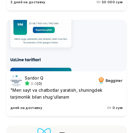
3 дней на доставку
От
50 000 сум
Sardor Q
Begginer
0.0
(0)
"Men sayt va chatbotlar yaratish, shuningdek
tarjimonlik bilan shug‘ullanam
дней на доставку
От
0 сум