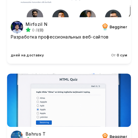
Mirfozil N
Begginer
0.0
(0)
Разработка профессиональных веб-сайтов
дней на доставку
От
0 сум
Bahrus T
Begginer