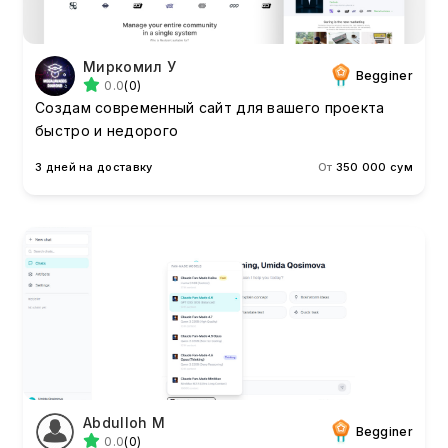
Миркомил У
Begginer
0.0
(0)
Создам современный сайт для вашего проекта
быстро и недорого
3 дней на доставку
От
350 000 сум
Abdulloh M
Begginer
0.0
(0)