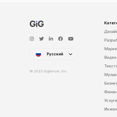
Катег
Дизай
Разраб
Марке
Русский
Видео
Текст
© 2023 Giglancer, Inc.
Музык
Бизне
Финан
Услуг
Инжен