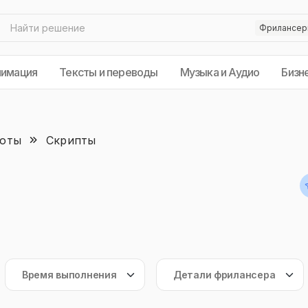
нимация
Тексты и переводы
Музыка и Аудио
Бизн
боты
Скрипты