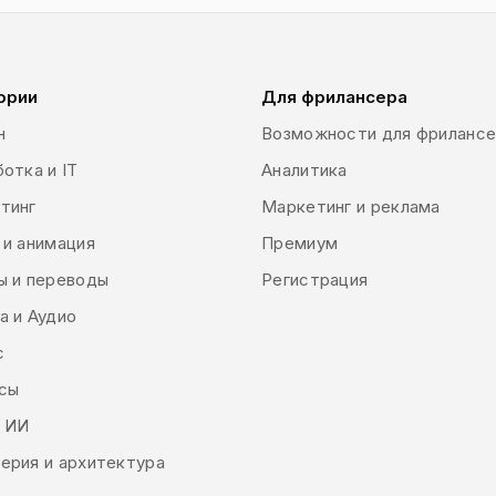
ории
Для фрилансера
н
Возможности для фриланс
отка и IT
Аналитика
тинг
Маркетинг и реклама
 и анимация
Премиум
ы и переводы
Регистрация
а и Аудио
с
сы
и ИИ
ерия и архитектура