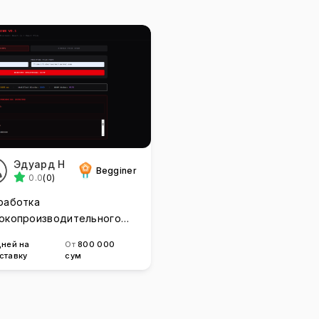
Эдуард Н
Begginer
0.0
(0)
работка
окопроизводительного
и утилит на C++ и Rust
дней на
От
800 000
ставку
сум