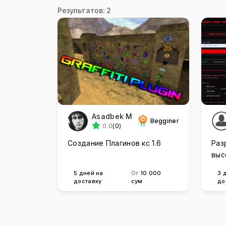
Результатов: 2
Asadbek M
Begginer
0.0
(0)
Создание Плагинов кс 1.6
Раз
выс
ПО 
5 дней на
От
10 000
3 
доставку
сум
до