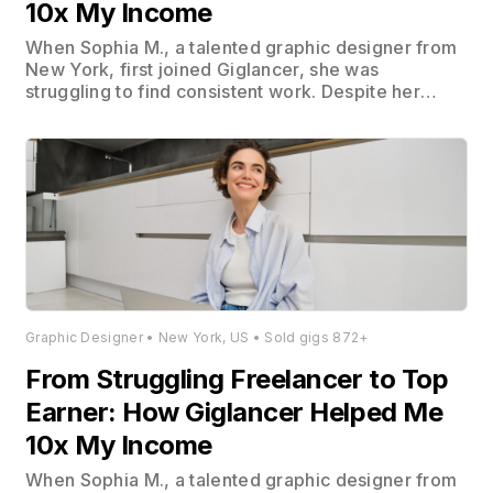
10x My Income
When Sophia M., a talented graphic designer from
New York, first joined Giglancer, she was
struggling to find consistent work. Despite her
impressive portfolio, she found it challenging to
connect with clients who appreciated her unique
style and vision. Within her first month on
Giglancer, Sophia secured 5 gigs, each paying
around $200.
Graphic Designer • New York, US • Sold gigs 872+
From Struggling Freelancer to Top
Earner: How Giglancer Helped Me
10x My Income
When Sophia M., a talented graphic designer from