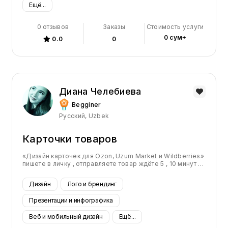
Колл-центр и звонки, Аналитика
Ещё...
ойцр мупй гоулгйцпу щшйуворйпцущв шой пуи
данных, Визуализация данных,
щйшруйицу шщйроугшлйцущш
ройгшуйршщугорйшщгурйшщурйшщуройшщзпруигшйупршщйпр
Сбор данных, Управление
0 отзывов
Заказы
Стоимость услуги
угшщйцрушщ ггрйцшщурйцщшу рйцщшур йщш ру щйш цр
ущшйрцу щшйцрцу щшйцузщ
0 сум+
0.0
0
продуктами, Управление ПО,
Управление проектами,
Виртуальный помощник,
Исследование рынка, Данные и
Диана Челебиева
бизнес-аналитика, Бизнес и
Begginer
консалтинг, Посты для соцсетей
Русский, Uzbek
Карточки товаров
«Дизайн карточек для Ozon, Uzum Market и Wildberries»
пишете в личку , отправляете товар ждёте 5 , 10 минут и
получаете карточку товара стоимость работы : от 250
000 тысяч сум до 400 000 тысяч сум
Дизайн
Лого и брендинг
Презентации и инфографика
Веб и мобильный дизайн
Ещё...