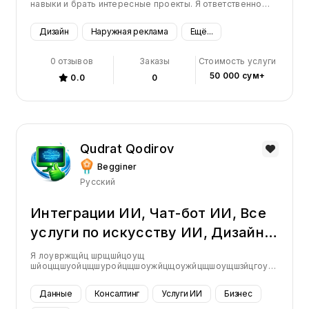
навыки и брать интересные проекты. Я ответственно
подхожу к работе, быстро осваиваю новые задачи и
всегда стараюсь выполнить работу качественно и в
Дизайн
Наружная реклама
Ещё...
срок. Готова учиться и развиваться, чтобы достигать
лучших результатов
0 отзывов
Заказы
Стоимость услуги
50 000 сум+
0.0
0
Qudrat Qodirov
Begginer
Русский
Интеграции ИИ, Чат-бот ИИ, Все
услуги по искусству ИИ, Дизайн
аватаров ИИ, ИИ для бизнеса,
Я лоувржщйц шрщшйцоущ
шйоцщшуойцщшуройцщшоужйцщоужйцщшоущшзйцгоущшйцоу
Бухгалтерский учет, Сбор
щйцго ущйцгоу щйгоцщшугойц щшгойц щу гойцщшуг
йцщшго йцщ шугойщцшуго щйшцгу щшйгоущшйо ушщйоу
средств, Обслуживание клиентов,
Данные
Консалтинг
Услуги ИИ
Бизнес
шщйгощушой щшойщу гойщшуго йщшу йщш оу
щйтудйруйорущжшдрйщурй .щздуойлшгриуйшщоуйр у