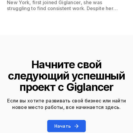
New York, first joined Giglancer, she was
struggling to find consistent work. Despite her
impressive portfolio, she found it challenging to
connect with clients who appreciated her unique
style and vision. Within her first month on
Giglancer, Sophia secured 5 gigs, each paying
around $200.
Начните свой
следующий успешный
проект с Giglancer
Если вы хотите развивать свой бизнес или найти
новое место работы, все начинается здесь.
Начать