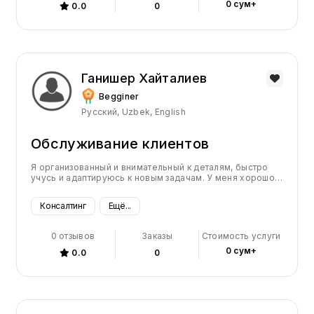
0 сум+
0.0
0
Ганишер Хайталиев
Begginer
Русский, Uzbek, English
Обслуживание клиентов
Я организованный и внимательный к деталям, быстро
учусь и адаптируюсь к новым задачам. У меня хорошо
развиты коммуникативные навыки, и я всегда готов
помочь и поддержать диалог. Я дисциплинирован,
Консалтинг
Ещё...
целеустремлён и способен эффективно работать в
условиях многозадачности. Кроме того, я открыт новым
идеям и подходам, что позволяет мне находить
0 отзывов
Заказы
Стоимость услуги
нестандартные решения.
0 сум+
0.0
0