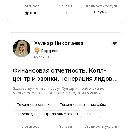
0 отзывов
Заказы
Стоимость услуги
0 сум+
0.0
0
Хулкар Николаева
Begginer
Русский
Финансовая отчетность, Колл-
центр и звонки, Генерация лидов,
Виртуальный помощник, HR-
Здравствуйте, меня зовут Хулкар и я работала во
многих сферах за последние 3 года, и думаю что
консалтинг, Английская озвучка,
справлюсь в вашими требованиями. Я временно
работала оператором, переводчиком и учителем в
Производство аудиокниг,
Тексты и переводы
Тексты и наполнение сайта
офлайн режиме. В онлайн режиме работала в десятках
Редактирования текста,
должностях
Переводы
Продающие тексты
Ещё...
Сценарии, Переводы
0 отзывов
Заказы
Стоимость услуги