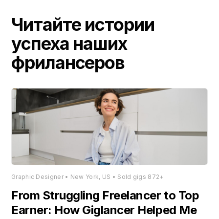
Читайте истории
успеха наших
фрилансеров
Graphic Designer • New York, US • Sold gigs 872+
From Struggling Freelancer to Top
Earner: How Giglancer Helped Me