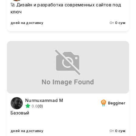
🚀 Дизайн и разработка современных сайтов под
ключ
дней на доставку
От
0 сум
Nurmuxammad M
Begginer
0.0
(0)
Базовый
дней на доставку
От
0 сум