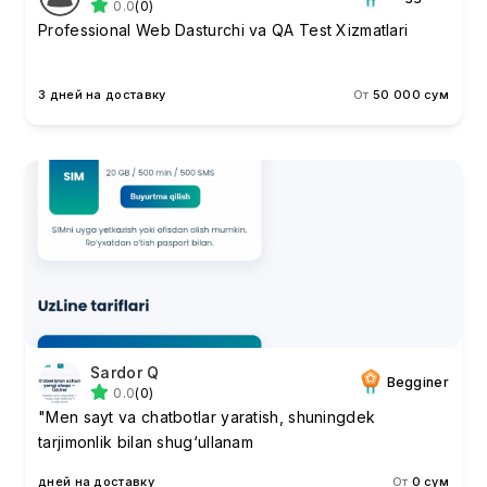
0.0
(0)
Professional Web Dasturchi va QA Test Xizmatlari
3 дней на доставку
От
50 000 сум
Sardor Q
Begginer
0.0
(0)
"Men sayt va chatbotlar yaratish, shuningdek
tarjimonlik bilan shug‘ullanam
дней на доставку
От
0 сум