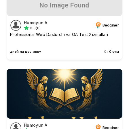
Humoyun A
Begginer
0.0
(0)
Professional Web Dasturchi va QA Test Xizmatlari
дней на доставку
От
0 сум
Humoyun A
Begginer