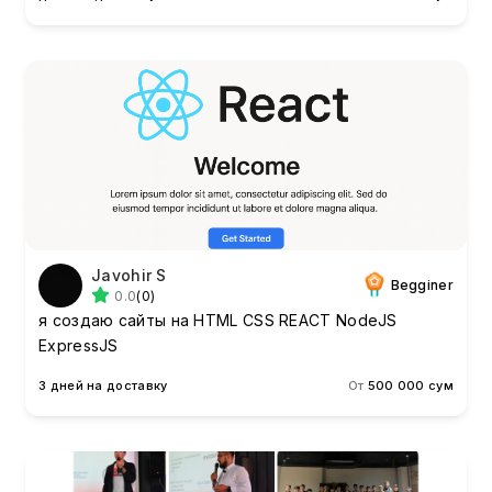
Javohir S
Begginer
0.0
(0)
я создаю сайты на HTML CSS REACT NodeJS
ExpressJS
3 дней на доставку
От
500 000 сум