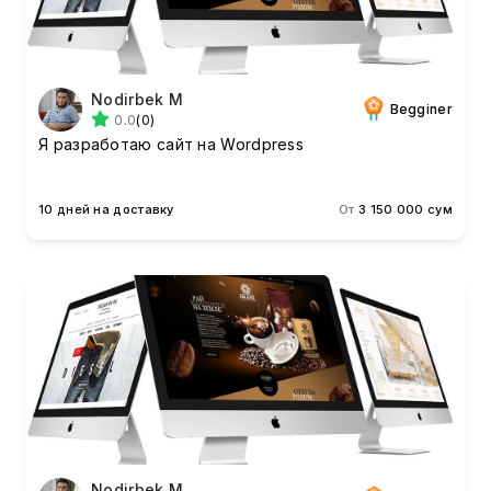
Nodirbek M
Begginer
0.0
(0)
Я разработаю сайт на Wordpress
10 дней на доставку
От
3 150 000 сум
Nodirbek M