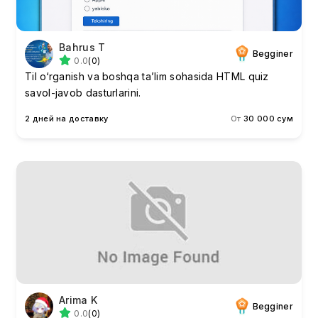
Bahrus T
Begginer
0.0
(0)
Til o‘rganish va boshqa ta’lim sohasida HTML quiz
savol-javob dasturlarini.
2 дней на доставку
От
30 000 сум
Arima K
Begginer
0.0
(0)