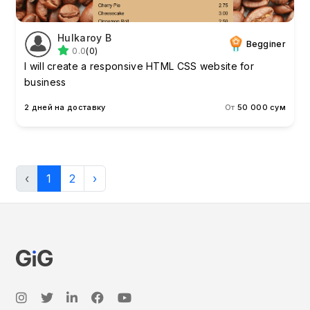
Hulkaroy B
Begginer
0.0
(0)
I will create a responsive HTML CSS website for
business
2 дней на доставку
От
50 000 сум
‹
1
2
›