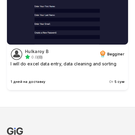
Hulkaroy B
Begginer
0.0
(0)
I will do excel data entry, data cleaning and sorting
1 дней на доставку
От
5 сум