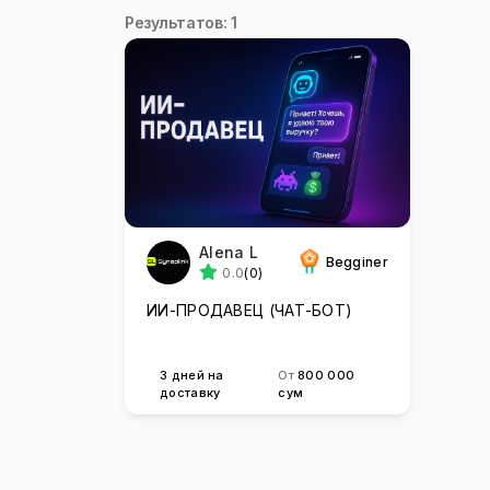
Результатов: 1
Alena L
Begginer
0.0
(0)
ИИ-ПРОДАВЕЦ (ЧАТ-БОТ)
3 дней на
От
800 000
доставку
сум