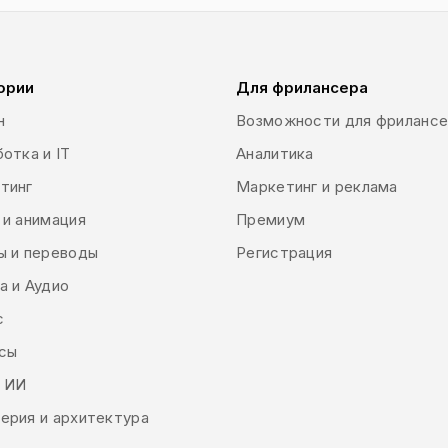
ории
Для фрилансера
н
Возможности для фриланс
отка и IT
Аналитика
тинг
Маркетинг и реклама
 и анимация
Премиум
ы и переводы
Регистрация
а и Аудио
с
сы
и ИИ
ерия и архитектура