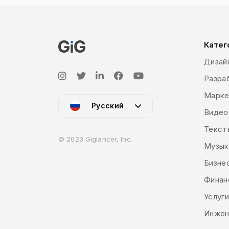
Катег
Дизай
Разраб
Марке
Русский
Видео
Текст
© 2023 Giglancer, Inc.
Музык
Бизне
Финан
Услуг
Инжен