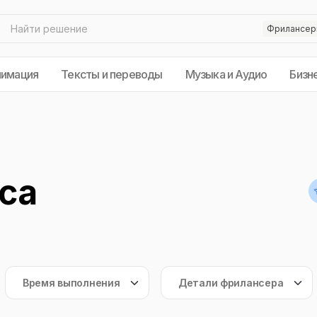
нимация
Тексты и переводы
Музыка и Аудио
Бизн
са