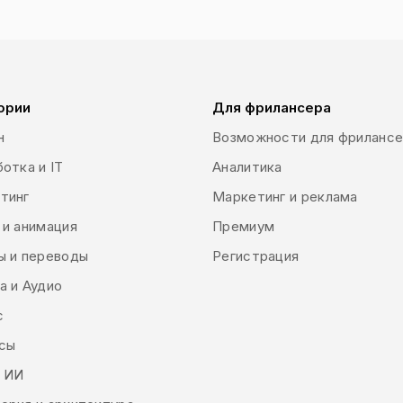
ntation influence our perceptions and emotions. There are dif
ual elements of the brand via shapes, colors and images (e.g. l
ch is used directly to generate leads and sales via print (bill
eos). There are many other types such as website design, indust
design used for example by streamers or in gaming design and
ории
Для фрилансера
н
Возможности для фриланс
отка и IT
Аналитика
тинг
Маркетинг и реклама
 и анимация
Премиум
ы и переводы
Регистрация
а и Аудио
с
сы
и ИИ