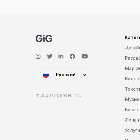
different elements of the graphic represe
‘visual identity’ which deals with the vis
guides) and ‘marketing and advertising’ whi
digital (social media posts, banners, vid
book and illustrations, motion graphics 
Катег
Дизай
Разраб
Марке
Русский
Видео
Текст
© 2023 Giglancer, Inc.
Музык
Бизне
Финан
Услуг