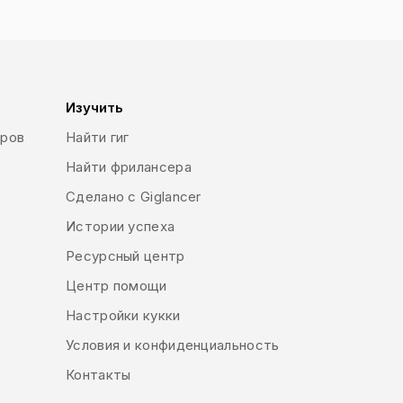
ferent types of graphic design such as
ogo design, typography, brand style
boards, brochures, flyers, print ads) or
rial and product design, fashion design,
 many others.
Изучить
еров
Найти гиг
Найти фрилансера
Сделано с Giglancer
Истории успеха
Ресурсный центр
Центр помощи
Настройки кукки
Условия и конфиденциальность
Контакты