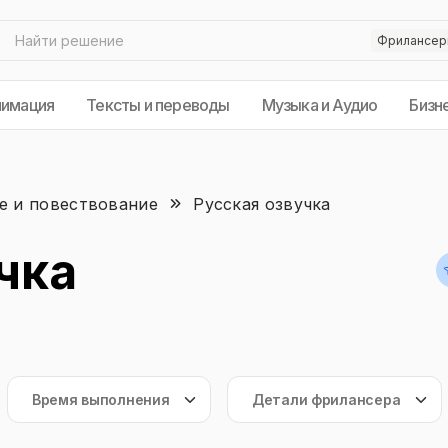
нимация
Тексты и переводы
Музыка и Аудио
Бизн
е и повествование
Русская озвучка
чка