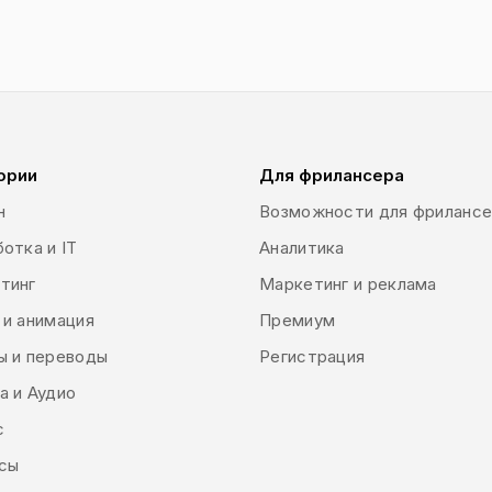
ории
Для фрилансера
н
Возможности для фриланс
отка и IT
Аналитика
тинг
Маркетинг и реклама
 и анимация
Премиум
ы и переводы
Регистрация
а и Аудио
с
сы