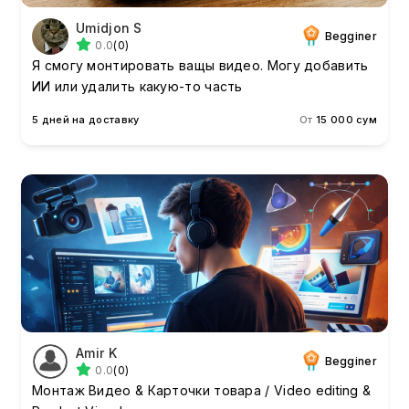
Umidjon S
Begginer
0.0
(0)
Я смогу монтировать ващы видео. Могу добавить
ИИ или удалить какую-то часть
5 дней на доставку
От
15 000 сум
Amir K
Begginer
0.0
(0)
Монтаж Видео & Карточки товара / Video editing &