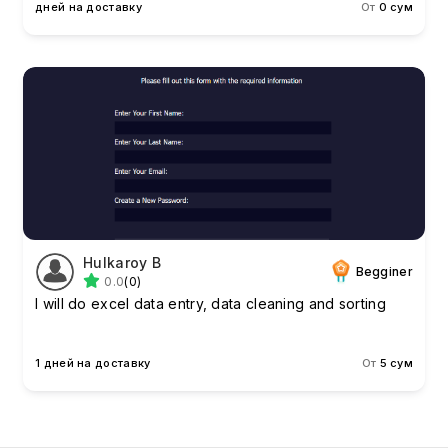
дней на доставку
От
0 сум
Hulkaroy B
Begginer
0.0
(0)
I will do excel data entry, data cleaning and sorting
1 дней на доставку
От
5 сум