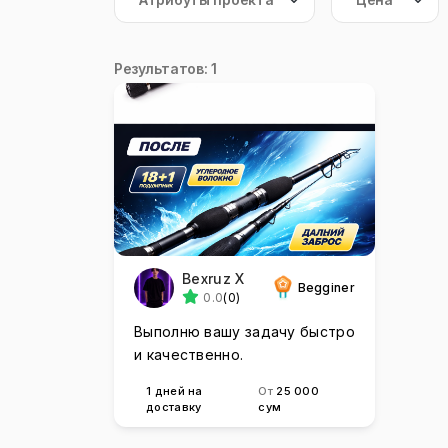
Результатов: 1
Bexruz X
Begginer
0.0
(0)
Выполню вашу задачу быстро
и качественно.
1 дней на
От
25 000
доставку
сум