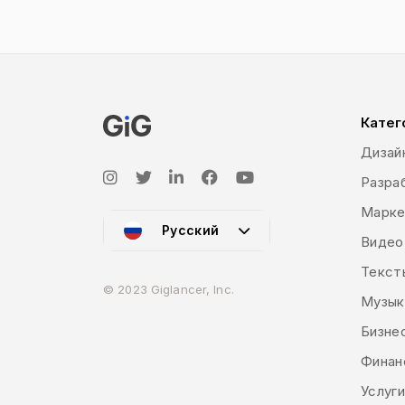
Катег
Дизай
Разраб
Марке
Русский
Видео
Текст
© 2023 Giglancer, Inc.
Музык
Бизне
Финан
Услуг