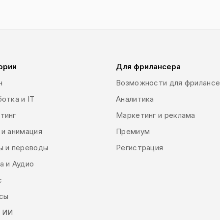
ории
Для фрилансера
н
Возможности для фриланс
отка и IT
Аналитика
тинг
Маркетинг и реклама
 и анимация
Премиум
ы и переводы
Регистрация
а и Аудио
с
сы
и ИИ