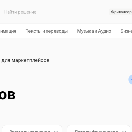
нимация
Тексты и переводы
Музыка и Аудио
Бизн
 для маркетплейсов
ов