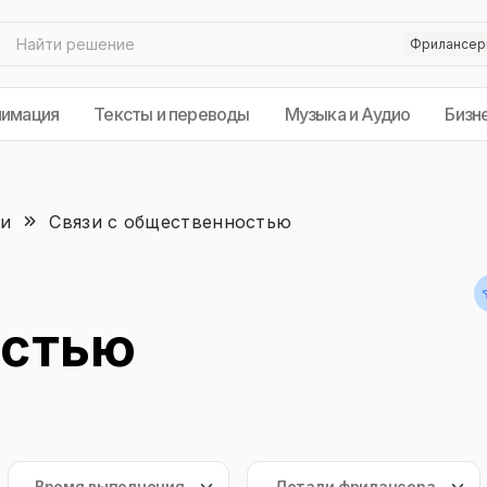
нимация
Тексты и переводы
Музыка и Аудио
Бизн
ки
Связи с общественностью
остью