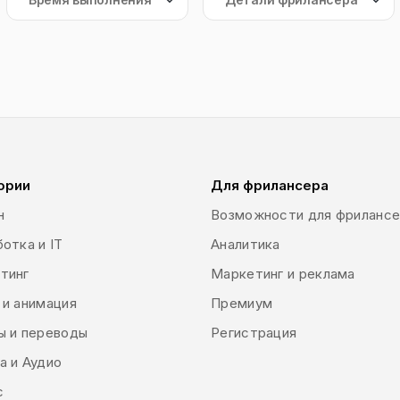
ории
Для фрилансера
н
Возможности для фриланс
отка и IT
Аналитика
тинг
Маркетинг и реклама
 и анимация
Премиум
ы и переводы
Регистрация
а и Аудио
с