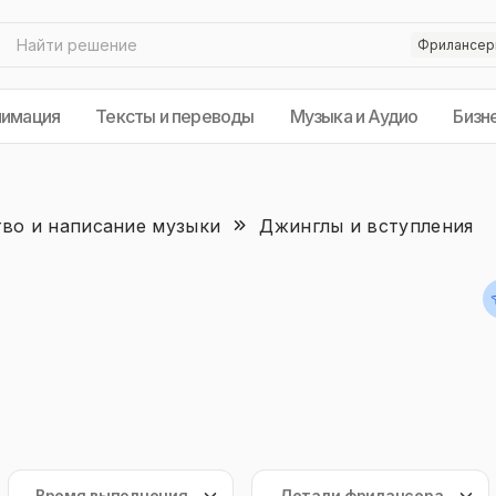
нимация
Тексты и переводы
Музыка и Аудио
Бизн
во и написание музыки
Джинглы и вступления