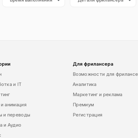
ории
Для фрилансера
н
Возможности для фриланс
отка и IT
Аналитика
тинг
Маркетинг и реклама
 и анимация
Премиум
ы и переводы
Регистрация
а и Аудио
с