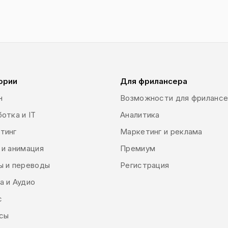
ории
Для фрилансера
н
Возможности для фриланс
отка и IT
Аналитика
тинг
Маркетинг и реклама
 и анимация
Премиум
ы и переводы
Регистрация
а и Аудио
с
сы