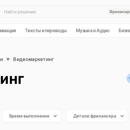
нимация
Тексты и переводы
Музыка и Аудио
Бизн
ки
Видеомаркетинг
инг