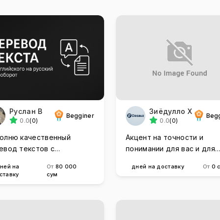
Руслан В
Зиёдулло Х
Begginer
Beg
0.0
(0)
0.0
(0)
олню качественный
Акцент на точности и
евод текстов с
понимании для вас и для
лийского на русский и
меня
дней на
От
80 000
дней на доставку
От
0 
борот
ставку
сум