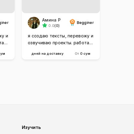
Амина Р
giner
Begginer
0.0
(0)
жу и
я создаю тексты, перевожу и
отаю
озвучиваю проекты. работаю
быстро и качественно
сум
дней на доставку
От
0 сум
Изучить