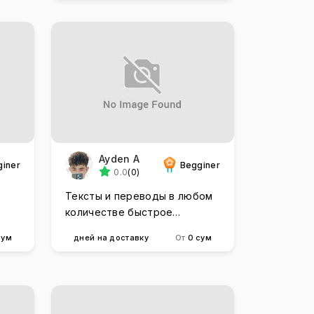
Ayden A
giner
Begginer
0.0
(0)
Тексты и переводы в любом
количестве быстрое
выполнение
сум
дней на доставку
От
0 сум