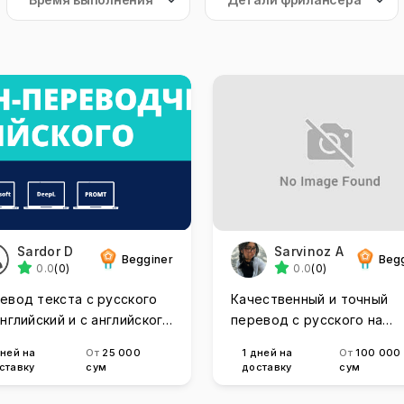
Sardor D
Sarvinoz A
Begginer
Beg
0.0
(0)
0.0
(0)
евод текста с русского
Качественный и точный
английский и с английского
перевод с русского на
русский
английский и наоборот
дней на
От
25 000
1 дней на
От
100 000
ставку
сум
доставку
сум