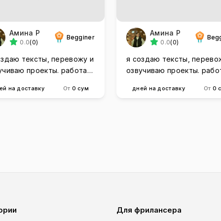
Амина Р
Амина Р
Begginer
Beg
0.0
(0)
0.0
(0)
оздаю тексты, перевожу и
я создаю тексты, перево
учиваю проекты. работаю
озвучиваю проекты. раб
тро и качественно
быстро и качественно
ей на доставку
От
0 сум
дней на доставку
От
0 
ории
Для фрилансера