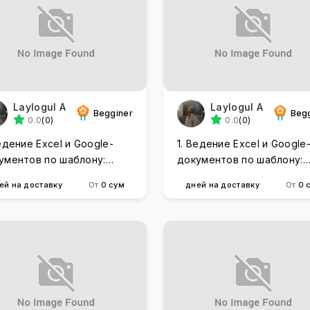
Laylogul A
Laylogul A
Begginer
Beg
0.0
(0)
0.0
(0)
Ведение Excel и Google-
1. Ведение Excel и Google
ументов по шаблону:
документов по шаблону:
тро, чётко, без ошибок.
быстро, чётко, без ошибо
ей на доставку
От
0 сум
дней на доставку
От
0 