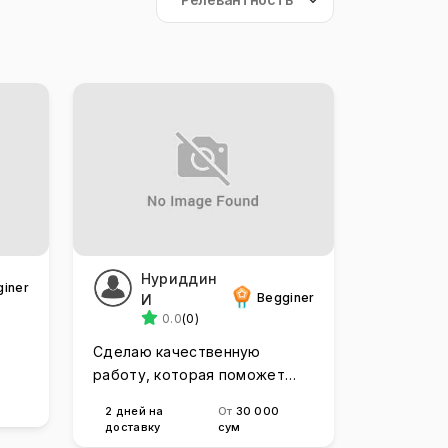
Нуриддин
giner
Begginer
И
0.0
(0)
Сделаю качественную
работу, которая поможет
привлечь клиентов.
2 дней на
От
30 000
доставку
сум