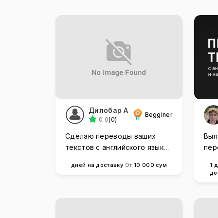
Дилобар А
Begginer
0.0
(0)
Сделаю переводы ваших
Вып
текстов с английского языка
пер
на русский и наоборот.
анг
дней на доставку
От
10 000 сум
1 
нао
до