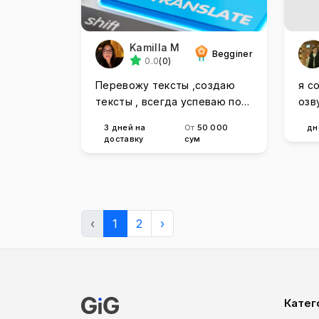
Kamilla M
Begginer
0.0
(0)
Перевожу тексты ,создаю
я с
тексты , всегда успеваю по
озв
времени
быс
3 дней на
От
50 000
дн
доставку
сум
‹
1
2
›
Катег