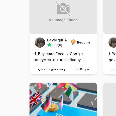
Laylogul A
Begginer
0.0
(0)
1. Ведение Excel и Google-
1. 
документов по шаблону:
док
быстро, чётко, без ошибок.
быс
дней на доставку
От
0 сум
дн