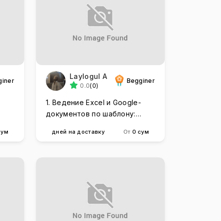
Laylogul A
giner
Begginer
0.0
(0)
-
1. Ведение Excel и Google-
документов по шаблону:
к.
быстро, чётко, без ошибок.
сум
дней на доставку
От
0 сум