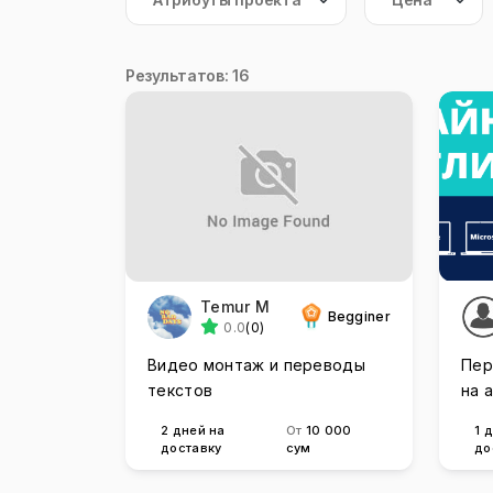
Результатов: 16
Temur M
Begginer
0.0
(0)
Видео монтаж и переводы
Пер
текстов
на 
на 
2 дней на
От
10 000
1 
доставку
сум
до