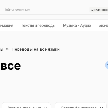
нимация
Тексты и переводы
Музыка и Аудио
Бизн
ды
Переводы на все языки
 все