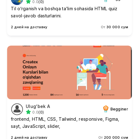
0.0
(0)
Til o‘rganish va boshqa ta’lim sohasida HTML quiz
savol-javob dasturlarini.
2 дней на доставку
От
30 000 сум
Ulugʻbek A
Begginer
0.0
(0)
frontend, HTML, CSS, Tailwind, responsive, Figma,
sayt, JavaScript, slider,
2 дней на доставку
От
200 000 сум