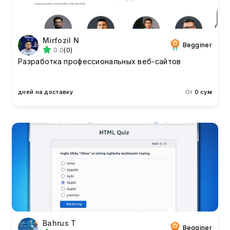
Mirfozil N
Begginer
0.0
(0)
Разработка профессиональных веб-сайтов
дней на доставку
От
0 сум
Bahrus T
Begginer