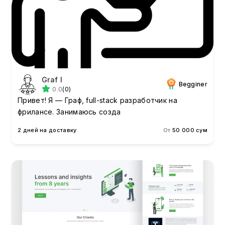
Graf I
Begginer
0.0
(0)
Привет! Я — Граф, full-stack разработчик на
фрилансе. Занимаюсь созда
2 дней на доставку
От
50 000 сум