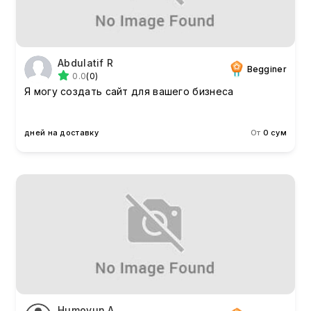
Abdulatif R
Begginer
0.0
(0)
Я могу создать сайт для вашего бизнеса
дней на доставку
От
0 сум
Humoyun A