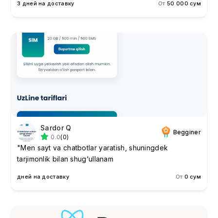
3 дней на доставку
От
50 000 сум
Sardor Q
Begginer
0.0
(0)
"Men sayt va chatbotlar yaratish, shuningdek
tarjimonlik bilan shug‘ullanam
дней на доставку
От
0 сум