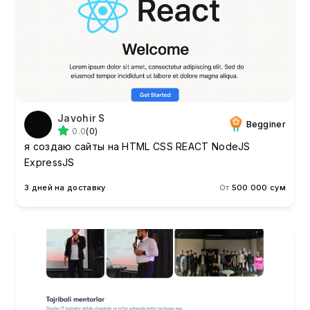
Javohir S
Begginer
0.0
(0)
я создаю сайты на HTML CSS REACT NodeJS
ExpressJS
3 дней на доставку
От
500 000 сум