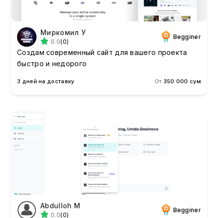
Миркомил У
Begginer
0.0
(0)
Создам современный сайт для вашего проекта
быстро и недорого
3 дней на доставку
От
350 000 сум
Abdulloh M
Begginer
0.0
(0)