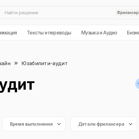
нимация
Тексты и переводы
Музыка и Аудио
Бизн
зайн
Юзабилити-аудит
удит