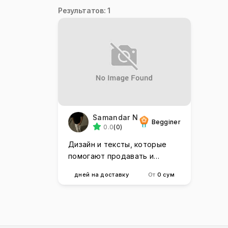
Результатов: 1
Samandar N
Begginer
0.0
(0)
Дизайн и тексты, которые
помогают продавать и
выделяться
дней на доставку
От
0 сум