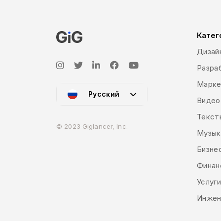
Катег
Дизай
Разраб
Марке
Русский
Видео
Текст
© 2023 Giglancer, Inc.
Музык
Бизне
Финан
Услуг
Инжен