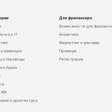
ории
Для фрилансера
н
Возможности для фриланс
отка и IT
Аналитика
тинг
Маркетинг и реклама
 и анимация
Премиум
ы и переводы
Регистрация
а и Аудио
с
сы
и ИИ
ерия и архитектура