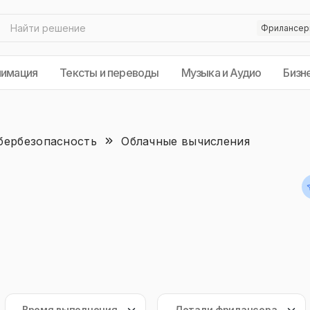
нимация
Тексты и переводы
Музыка и Аудио
Бизн
бербезопасность
Облачные вычисления