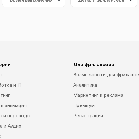
ории
Для фрилансера
н
Возможности для фриланс
отка и IT
Аналитика
тинг
Маркетинг и реклама
 и анимация
Премиум
ы и переводы
Регистрация
а и Аудио
с