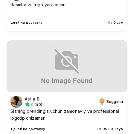
Rasmlar va logo yarataman
дней на доставку
От
0 сум
Asila B
Begginer
0.0
(0)
Sizning brendingiz uchun zamonaviy va professional
logotip chizaman
1 дней на доставку
От
95 000 сум