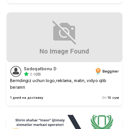
Sadoqatbonu D
Begginer
0.0
(0)
Berndingiz uchun logo,reklama, matin, vidyo qlib
beramn
1 дней на доставку
От
10 сум