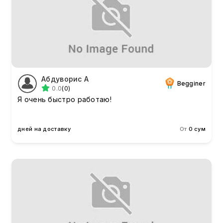
Абдуворис А
Begginer
0.0
(0)
Я очень быстро работаю!
дней на доставку
От
0 сум