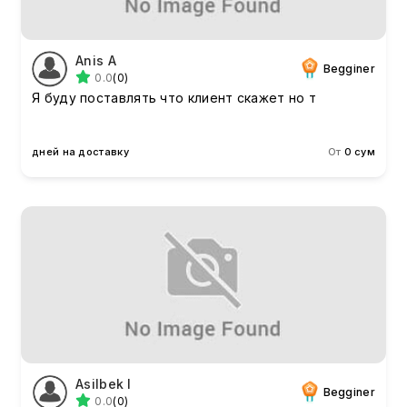
Anis A
Begginer
0.0
(0)
Я буду поставлять что клиент скажет но т
дней на доставку
От
0 сум
Asilbek I
Begginer
0.0
(0)