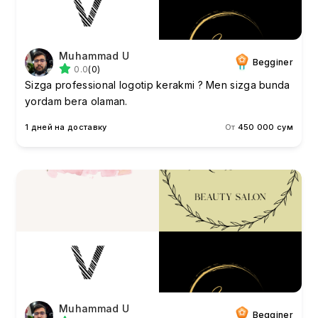
Muhammad U
Begginer
0.0
(0)
Sizga professional logotip kerakmi ? Men sizga bunda
yordam bera olaman.
1 дней на доставку
От
450 000 сум
Muhammad U
Begginer