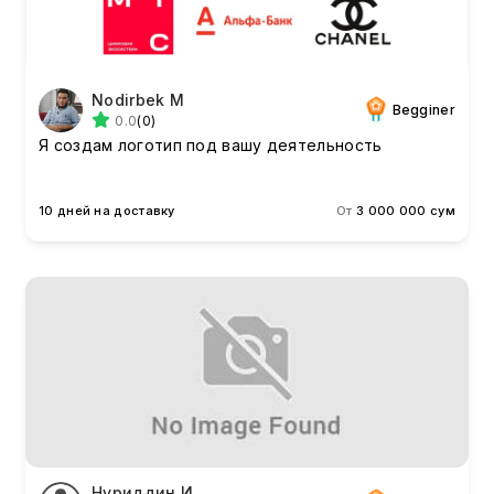
Nodirbek M
Begginer
0.0
(0)
Я создам логотип под вашу деятельность
10 дней на доставку
От
3 000 000 сум
Нуриддин И