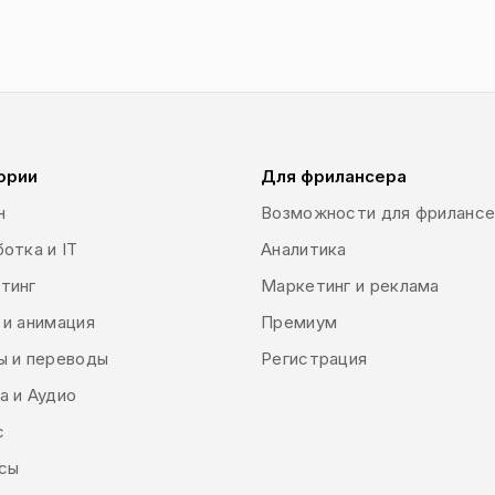
ории
Для фрилансера
н
Возможности для фриланс
отка и IT
Аналитика
тинг
Маркетинг и реклама
 и анимация
Премиум
ы и переводы
Регистрация
а и Аудио
с
сы