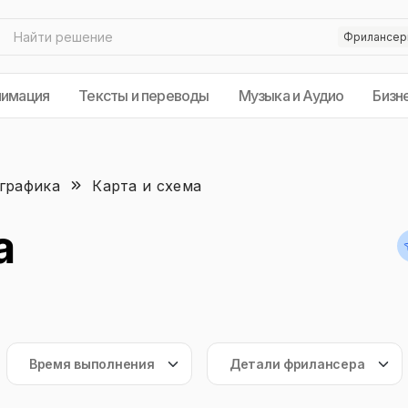
нимация
Тексты и переводы
Музыка и Аудио
Бизн
графика
Карта и схема
а