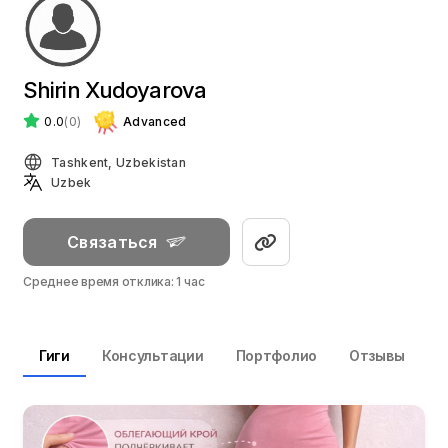
Shirin Xudoyarova
0.0
(0)
Advanced
Tashkent, Uzbekistan
Uzbek
Связаться
Среднее время отклика: 1 час
Гиги
Консультации
Портфолио
Отзывы
О