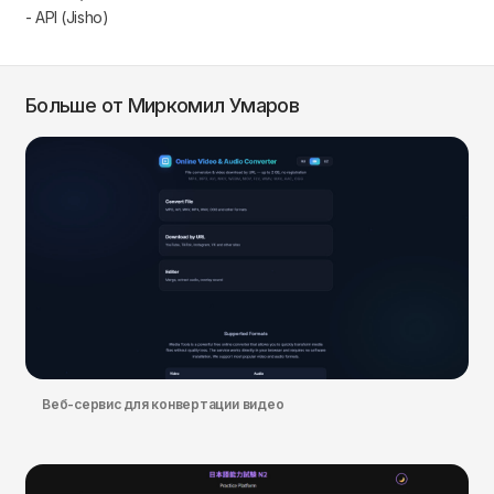
- API (Jisho)
Больше от Миркомил Умаров
Веб-сервис для конвертации видео