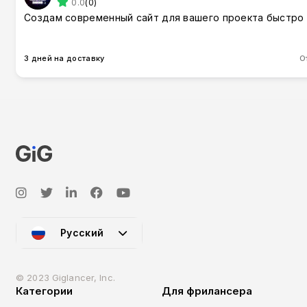
0.0
(0)
Создам современный сайт для вашего проекта быстро
3 дней на доставку
О
Русский
© 2023 Giglancer, Inc.
Категории
Для фрилансера