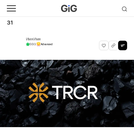
31
Имя Имя
0.0
(0)
Advanced